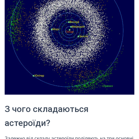
З чого складаються
астероїди?
Залежно від складу астероїди поділяють на три основні