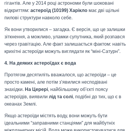
гігантів. Але у 2014 році астрономи були шоковані
відкриттям:
астероїд (10199) Харікло
має дві щільні
пилові структури навколо себе.
Як вони утворилися – загадка. Є версія, що це залишки
зіткнення, а можливо, уламки супутника, який розпався
через гравітацію. Але факт залишається фактом: навіть
крихітні астероїди можуть виглядати як “міні-Сатурн”.
4. На деяких астероїдах є вода
Протягом десятиліть вважалося, що астероїди – це
просто камені, але потім з’явилися несподівані
знахідки.
На Церері
, найбільшому об’єкті поясу
астероїдів, виявили
лід та солі
, подібні до тих, що є в
океанах Землі.
Якщо астероїди містять воду, вони можуть бути
ідеальними “заправними станціями” для майбутніх
міжпланетних місій. Вода може використовуватися для