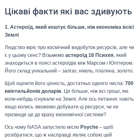
Цікаві факти які вас здивують
1. Астероїд, який коштує більше, ніж економіка всієї
Землі
Людство мріє про космічний видобуток ресурсів, але чи
є у цьому сенс? Візьмемо
астероїд 16 Психея
, який
знаходиться в поясі астероїдів між Марсом і Юпітером.
Його склад унікальний – залізо, нікель, платина, золото.
Щоб оцінити його цінність, достатньо одного числа:
700
квінтильйонів доларів
. Це більше, ніж всі гроші, які
коли-небудь існували на Землі. Але ось питання: навіть
якщо колись зможемо добувати ці ресурси, чи не
призведе це до краху економічної системи?
Ось чому NASA запустило місію
Psyche
– щоб
розібратися, що ж насправді являє собою цей