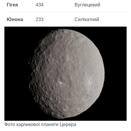
Гігея
434
Вуглецевий
Юнона
233
Силікатний
Фото карликової планети Церера