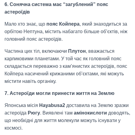
6. Сонячна система має “загублений” пояс
астероїдів
Мало хто знає, що
пояс Койпера
, який знаходиться за
орбітою Нептуна, містить набагато більше об’єктів, ніж
головний пояс астероїдів.
Частина цих тіл, включаючи
Плутон
, вважається
карликовими планетами. У той час як головний пояс
складається переважно з кам’янистих астероїдів, пояс
Койпера насичений крижаними об’єктами, які можуть
містити навіть органіку.
7. Астероїди могли принести життя на Землю
Японська місія
Hayabusa2
доставила на Землю зразки
астероїда
Рюгу
. Виявлені там
амінокислоти
доводять,
що необхідні для життя молекули можуть існувати у
космосі.