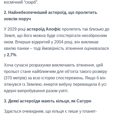
космічний “скарб”.
2. Найнебезпечніший астероїд, що пролетить
зовсім поруч
У 2029 році
астероїд Апофіс
пролетить так близько до
Землі, що його можна буде спостерігати неозброєним
оком. Вперше відкритий у 2004 році, він викликав
хвилю паніки – тоді ймовірність зіткнення оцінювалася
у
2,7%
.
Хоча сучасні розрахунки виключають зіткнення, цей
прольот стане найближчим для об’єкта такого розміру
(370 метрів) за всю історію спостережень. Якщо б він
зіткнувся із Землею, енергія вибуху перевищила б усі
ядерні випробування разом узяті.
3. Деякі астероїди мають кільця, як Сатурн
Здається очевидним, що кільця є лише у планет-