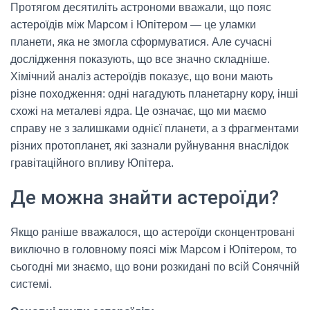
Протягом десятиліть астрономи вважали, що пояс
астероїдів між Марсом і Юпітером — це уламки
планети, яка не змогла сформуватися. Але сучасні
дослідження показують, що все значно складніше.
Хімічний аналіз астероїдів показує, що вони мають
різне походження: одні нагадують планетарну кору, інші
схожі на металеві ядра. Це означає, що ми маємо
справу не з залишками однієї планети, а з фрагментами
різних протопланет, які зазнали руйнування внаслідок
гравітаційного впливу Юпітера.
Де можна знайти астероїди?
Якщо раніше вважалося, що астероїди сконцентровані
виключно в головному поясі між Марсом і Юпітером, то
сьогодні ми знаємо, що вони розкидані по всій Сонячній
системі.