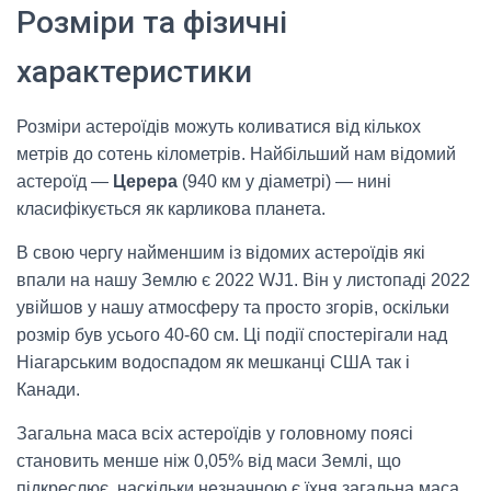
Розміри та фізичні
характеристики
Розміри астероїдів можуть коливатися від кількох
метрів до сотень кілометрів. Найбільший нам відомий
астероїд —
Церера
(940 км у діаметрі) — нині
класифікується як карликова планета.
В свою чергу найменшим із відомих астероїдів які
впали на нашу Землю є 2022 WJ1. Він у листопаді 2022
увійшов у нашу атмосферу та просто згорів, оскільки
розмір був усього 40-60 см. Ці події спостерігали над
Ніагарським водоспадом як мешканці США так і
Канади.
Загальна маса всіх астероїдів у головному поясі
становить менше ніж 0,05% від маси Землі, що
підкреслює, наскільки незначною є їхня загальна маса