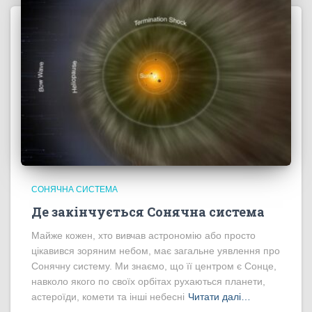
СОНЯЧНА СИСТЕМА
Де закінчується Сонячна система
Майже кожен, хто вивчав астрономію або просто
цікавився зоряним небом, має загальне уявлення про
Сонячну систему. Ми знаємо, що її центром є Сонце,
навколо якого по своїх орбітах рухаються планети,
астероїди, комети та інші небесні
Читати далі…