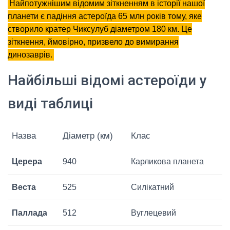
Найпотужнішим відомим зіткненням в історії нашої
планети є падіння астероїда 65 млн років тому, яке
створило кратер Чиксулуб діаметром 180 км. Це
зіткнення, ймовірно, призвело до вимирання
динозаврів.
Найбільші відомі астероїди у
виді таблиці
Назва
Діаметр (км)
Клас
Церера
940
Карликова планета
Веста
525
Силікатний
Паллада
512
Вуглецевий