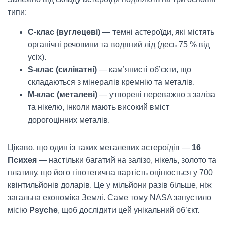
типи:
C-клас (вуглецеві)
— темні астероїди, які містять
органічні речовини та водяний лід (десь 75 % від
усіх).
S-клас (силікатні)
— кам’янисті об’єкти, що
складаються з мінералів кремнію та металів.
M-клас (металеві)
— утворені переважно з заліза
та нікелю, інколи мають високий вміст
дорогоцінних металів.
Цікаво, що один із таких металевих астероїдів —
16
Психея
— настільки багатий на залізо, нікель, золото та
платину, що його гіпотетична вартість оцінюється у 700
квінтильйонів доларів. Це у мільйони разів більше, ніж
загальна економіка Землі. Саме тому NASA запустило
місію
Psyche
, щоб дослідити цей унікальний об’єкт.