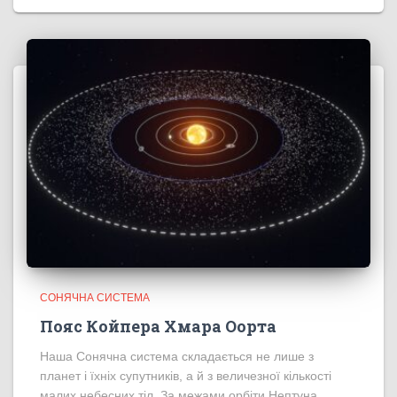
СОНЯЧНА СИСТЕМА
Пояс Койпера Хмара Оорта
Наша Сонячна система складається не лише з
планет і їхніх супутників, а й з величезної кількості
малих небесних тіл. За межами орбіти Нептуна