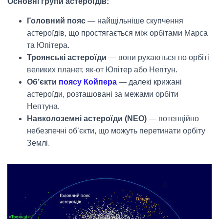
Основні групи астероїдів:
Головний пояс
— найщільніше скупчення
астероїдів, що простягається між орбітами Марса
та Юпітера.
Троянські астероїди
— вони рухаються по орбіті
великих планет, як-от Юпітер або Нептун.
Об’єкти
поясу Койпера
— далекі крижані
астероїди, розташовані за межами орбіти
Нептуна.
Навколоземні астероїди (NEO)
— потенційно
небезпечні об’єкти, що можуть перетинати орбіту
Землі.