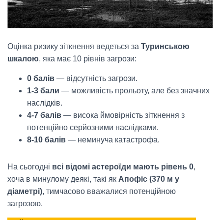
Оцінка ризику зіткнення ведеться за
Туринською
шкалою
, яка має 10 рівнів загрози:
0 балів
— відсутність загрози.
1-3 бали
— можливість прольоту, але без значних
наслідків.
4-7 балів
— висока ймовірність зіткнення з
потенційно серйозними наслідками.
8-10 балів
— неминуча катастрофа.
На сьогодні
всі відомі астероїди мають рівень 0
,
хоча в минулому деякі, такі як
Апофіс (370 м у
діаметрі)
, тимчасово вважалися потенційною
загрозою.