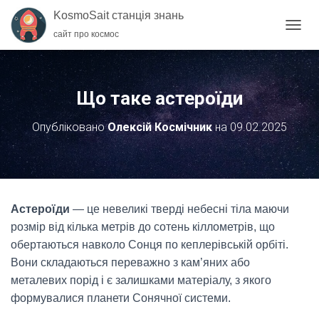
KosmoSait станція знань
сайт про космос
П
Е
Р
Е
М
Що таке астероїди
К
Н
Опубліковано
Олексій Космічник
на
09.02.2025
У
Т
И
Н
А
В
Астероїди
— це невеликі тверді небесні тіла маючи
І
Г
розмір від кілька метрів до сотень кіллометрів, що
А
обертаються навколо Сонця по кеплерівській орбіті.
Ц
Вони складаються переважно з кам’яних або
І
металевих порід і є залишками матеріалу, з якого
Ю
формувалися планети Сонячної системи.