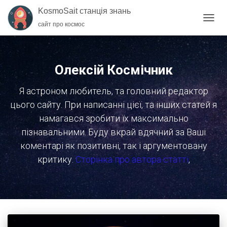
KosmoSait станція знань
сайт про космос
ПЕРЕ
НАВІГ
Олексій Космічник
Я астроном любитель, та головний редактор
цього сайту. При написанні цієї, та інших статей я
намагався зробити їх максимально
пізнавальними. Буду вкрай вдячний за Ваші
коментарі як позитивні, так і аргументовану
критику.
Сторінка про автора статті
,