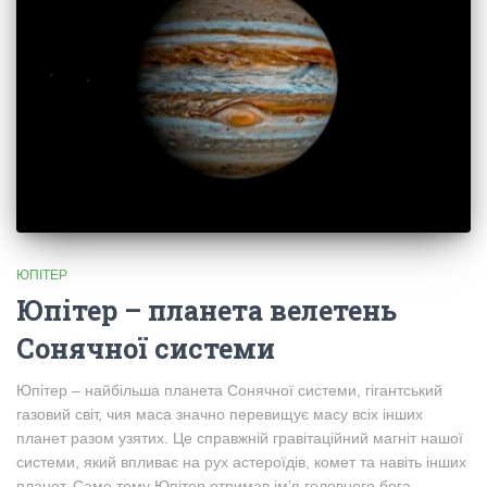
ЮПІТЕР
Юпітер – планета велетень
Сонячної системи
Юпітер – найбільша планета Сонячної системи, гігантський
газовий світ, чия маса значно перевищує масу всіх інших
планет разом узятих. Це справжній гравітаційний магніт нашої
системи, який впливає на рух астероїдів, комет та навіть інших
планет. Саме тому Юпітер отримав ім’я головного бога