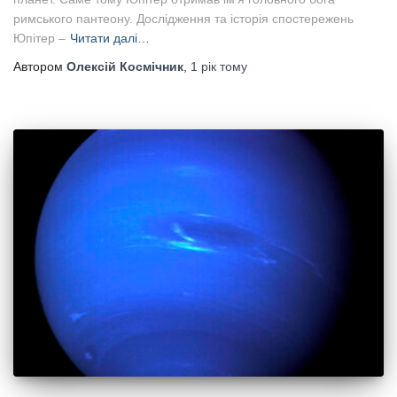
римського пантеону. Дослідження та історія спостережень
Юпітер –
Читати далі…
Автором
Олексій Космічник
,
1 рік
тому