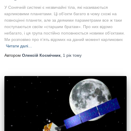
У Сонячній системі є незвичайні тіла, які називаються
карликовими планетами. Ці об’єкти багато в чому схожі на
повноцінні планети, але за деякими параметрами все ж таки
поступаються своїм «старшим братам». Про них відомо
небагато, і ця група постійно поповнюється новими об’єктами.
Ми розповімо про п’ять відомих на даний момент карликових
Читати далі…
Автором
Олексій Космічник
,
1 рік
тому