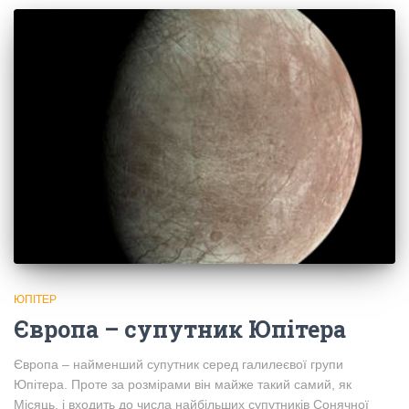
ЮПІТЕР
Європа – супутник Юпітера
Європа – найменший супутник серед галилеєвої групи
Юпітера. Проте за розмірами він майже такий самий, як
Місяць, і входить до числа найбільших супутників Сонячної