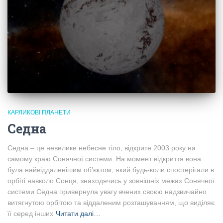
КАРЛИКОВІ ПЛАНЕТИ
Седна
Седна – це невелике небесне тіло, відкрите 2003 року на
самому краю Сонячної системи​. На момент відкриття вона
була найвіддаленішим об’єктом, який будь-коли спостерігали в
орбіті навколо Сонця, знаходячись у зовнішніх межах Сонячної
системи​ Седна привернула увагу вчених своєю надзвичайно
витягнутою орбітою та віддаленим розташуванням, що виділяє
її серед інших
Читати далі…