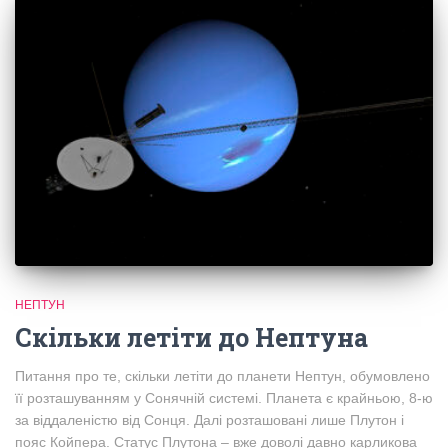
НЕПТУН
Скільки летіти до Нептуна
Питання про те, скільки летіти до планети Нептун, обумовлено
її розташуванням у Сонячній системі. Планета є крайньою, 8-ю
за віддаленістю від Сонця. Далі розташовані лише Плутон і
пояс Койпера. Статус Плутона – вже доволі давно карликова