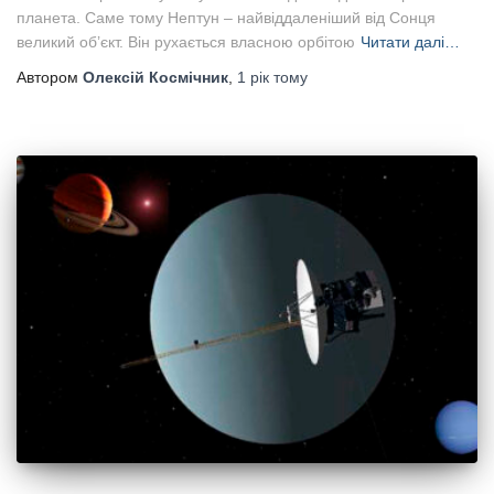
планета. Саме тому Нептун – найвіддаленіший від Сонця
великий об’єкт. Він рухається власною орбітою
Читати далі…
Автором
Олексій Космічник
,
1 рік
тому