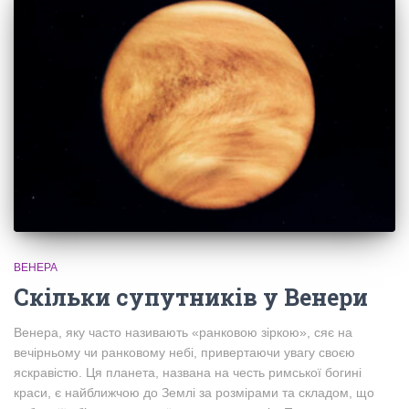
ВЕНЕРА
Скільки супутників у Венери
Венера, яку часто називають «ранковою зіркою», сяє на
вечірньому чи ранковому небі, привертаючи увагу своєю
яскравістю. Ця планета, названа на честь римської богині
краси, є найближчою до Землі за розмірами та складом, що