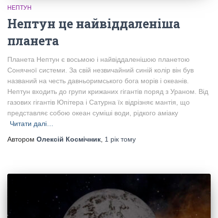
НЕПТУН
Нептун це найвіддаленіша
планета
Планета Нептун є восьмою і найвіддаленішою планетою
Сонячної системи. За свій незвичайний синій колір він був
названий на честь давньоримського бога морів і океанів.
Нептун входить до групи крижаних гігантів поряд з Ураном. Від
газових гігантів Юпітера і Сатурна їх відрізняє мантія, що
представляє собою океан суміші води, рідкого аміаку
Читати далі…
Автором
Олексій Космічник
,
1 рік
тому