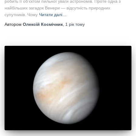
робить її об’єктом пильної уваги астрономів. Проте одна з
найбільших загадок Венери — відсутність природних
супутників. Чому
Читати далі…
Автором
Олексій Космічник
,
1 рік
тому