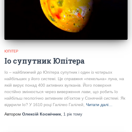
ЮПІТЕР
Іо супутник Юпітера
Іо – найближчий до Юпітера супутник і один із чотирьох
найбільших у його системі. Це справжня «пекельна» луна, на
якій вирує понад 400 активних вулканів. Його поверхня
постійно змінюється через виверження лави, що робить Іо
найбільш геологічно активним об’єктом у Сонячній системі. Як
відкрили Іо? У 1610 році Галілео Галілей,
Читати далі…
Автором
Олексій Космічник
,
1 рік
тому