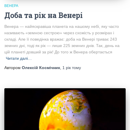
ВЕНЕРА
Доба та рік на Венері
Венера — найяскравіша планета на нашому небі, яку часто
називають «земною сестрою» через схожість у розмірах і
складі. Але її поведінка вражає: доба на Венері триває 243
земних дні, тоді як рік — лише 225 земних днів. Так, день на
цій планеті довший за рік! До того ж Венера обертається
Читати далі…
Автором
Олексій Космічник
,
1 рік
тому