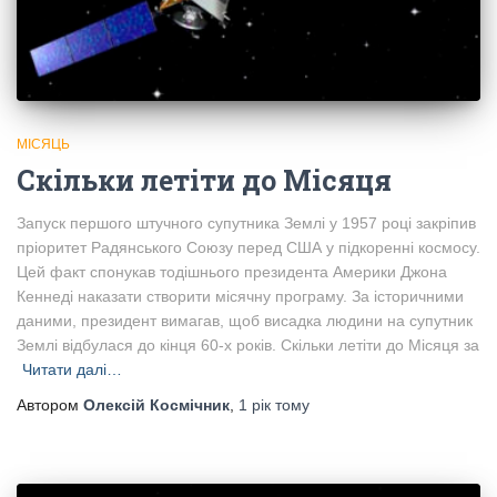
МІСЯЦЬ
Скільки летіти до Місяця
Запуск першого штучного супутника Землі у 1957 році закріпив
пріоритет Радянського Союзу перед США у підкоренні космосу.
Цей факт спонукав тодішнього президента Америки Джона
Кеннеді наказати створити місячну програму. За історичними
даними, президент вимагав, щоб висадка людини на супутник
Землі відбулася до кінця 60-х років. Скільки летіти до Місяця за
Читати далі…
Автором
Олексій Космічник
,
1 рік
тому