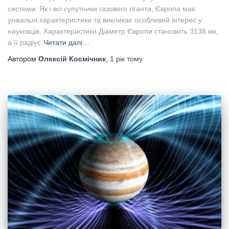
системи. Як і всі супутники газового гіганта, Європа має
унікальні характеристики та викликає особливий інтерес у
науковців. Характеристики Діаметр Європи становить 3138 км,
а її радіус
Читати далі…
Автором
Олексій Космічник
,
1 рік
тому