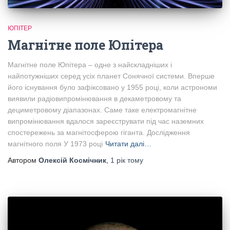
ЮПІТЕР
Магнітне поле Юпітера
Магнітне поле Юпітера – одне з найскладніших і
найпотужніших серед усіх планет Сонячної системи. Вперше
його існування було зафіксовано у 1955 році, коли астрономи
виявили радіовипромінювання в декаметровому та
дециметровому діапазонах. Саме таке електромагнітне
випромінювання вдалося зареєструвати під час наземних
спостережень за магнітосферою гіганта. Дослідження
магнітного поля У 1973 році
Читати далі…
Автором
Олексій Космічник
,
1 рік
тому