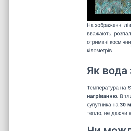
На зображенні лів
вважають, розпал
отримані космічни
кілометрів
Як вода
Температура на Єв
нагріванню
. Впл
супутника на
30 м
тепло, не даючи в
Чи можл