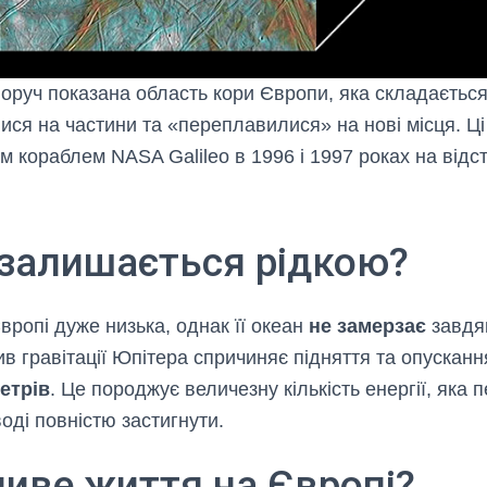
оруч показана область кори Європи, яка складається з
ися на частини та «переплавилися» на нові місця. Ц
м кораблем NASA Galileo в 1996 і 1997 роках на відст
 залишається рідкою?
ропі дуже низька, однак її океан
не замерзає
завдя
ив гравітації Юпітера спричиняє підняття та опусканн
етрів
. Це породжує величезну кількість енергії, яка
оді повністю застигнути.
иве життя на Європі?