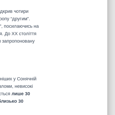
ідкрив чотири
ропу “другим”.
”, посилаючись на
я. До XX століття
и запропоновану
вніших у Сонячній
зломи, невисокі
ується
лише 30
близько 30