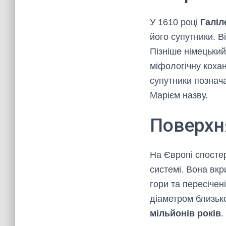
У 1610 році
Галіл
його супутники. В
Пізніше німецьки
міфологічну кохан
супутники познач
Марієм назву.
Поверхн
На Європі спосте
системі. Вона вк
гори та пересічен
діаметром близько
мільйонів років
.