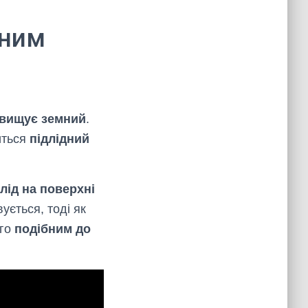
ьним
ревищує земний
.
иться
підлідний
лід на поверхні
ується, тоді як
ого
подібним до