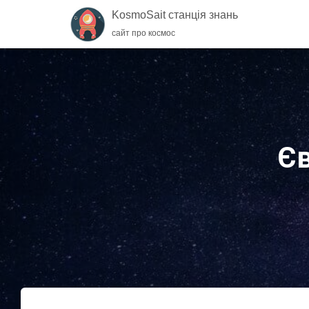
KosmoSait станція знань
сайт про космос
Єв