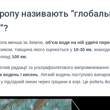
ропу називають “глобал
”?
ропа менша за Землю,
об’єм води на ній удвічі пе
ривом, товщина якого оцінюється у
10-30 км
, знаход
понад
100 км
.
вплив радіації та ультрафіолетового випромінювання
а водень і кисень
. Легкий водень поступово випаров
у підлідний океан через тріщини в корі. Це робить й