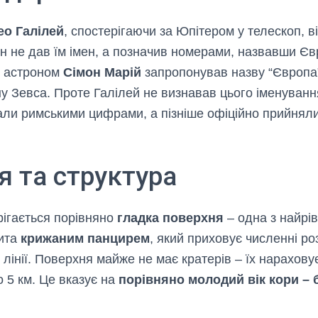
ео Галілей
, спостерігаючи за Юпітером у телескоп, в
ін не дав їм імен, а позначив номерами, назвавши Єв
й астроном
Сімон Марій
запропонував назву “Європа
у Зевса. Проте Галілей не визнавав цього іменуванн
али римськими цифрами, а пізніше офіційно прийнял
я та структура
рігається порівняно
гладка поверхня
– одна з найрі
рита
крижаним панцирем
, який приховує численні ро
і лінії. Поверхня майже не має кратерів – їх нарахов
 5 км. Це вказує на
порівняно молодий вік кори – 