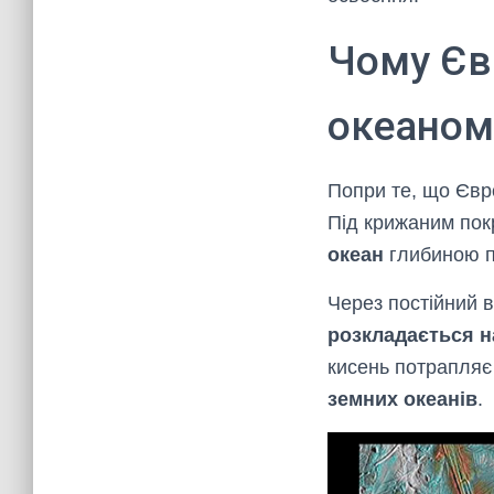
Чому Єв
океаном
Попри те, що Єв
Під крижаним пок
океан
глибиною 
Через постійний 
розкладається н
кисень потрапляє 
земних океанів
.