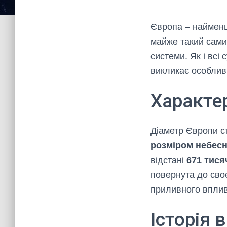
Європа – найменш
майже такий самий
системи. Як і всі
викликає особливи
Характе
Діаметр Європи 
розміром небесн
відстані
671 тися
повернута до своє
приливного впливу
Історія 