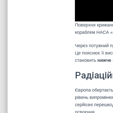
Поверхня крижано
кораблем НАСА «Г
Через потужний 
Це пояснює її ви
становить
нижче 
Радіаці
Європа обертаєть
рівень випроміню
серйозні перешко
освоєння.