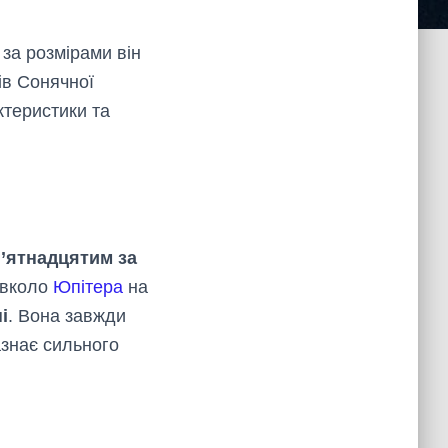
за розмірами він
ів Сонячної
ктеристики та
’ятнадцятим за
авколо
Юпітера
на
і
. Вона завжди
азнає сильного