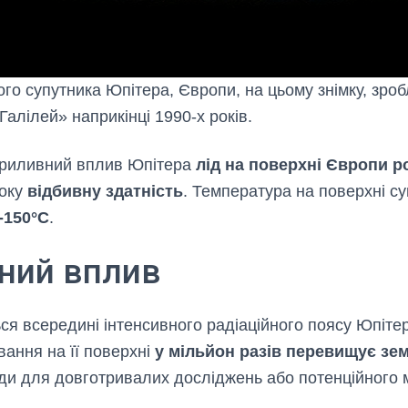
го супутника Юпітера, Європи, на цьому знімку, зро
алілей» наприкінці 1990-х років.
приливний вплив Юпітера
лід на поверхні Європи р
соку
відбивну здатність
. Температура на поверхні с
-150°C
.
йний вплив
ся всередині інтенсивного радіаційного поясу Юпіте
вання на її поверхні
у мільйон разів перевищує зе
ди для довготривалих досліджень або потенційного 