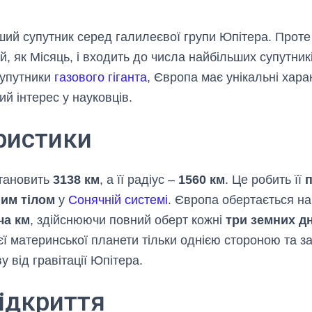
ий супутник серед галилеєвої групи Юпітера. Проте 
, як Місяць, і входить до числа найбільших супутник
 супутники
газового гіганта
, Європа має унікальні хара
й інтерес у науковців.
ристики
становить
3138 км
, а її радіус –
1560 км
. Це робить її
п
им тілом
у
Сонячній системі
. Європа обертається н
ча км
, здійснюючи повний оберт кожні
три земних дн
ї материнської планети тільки однією стороною та з
 від гравітації Юпітера.
відкриття