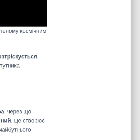
бленому космічним
озтріскується
.
упутника
ра, через що
мний
. Це створює
майбутнього