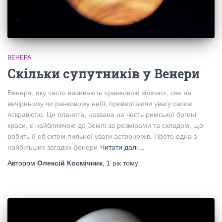
ВЕНЕРА
Скільки супутників у Венери
Венера, яку часто називають «ранковою зіркою», сяє на
вечірньому чи ранковому небі, привертаючи увагу своєю
яскравістю. Ця планета, названа на честь римської богині
краси, є найближчою до Землі за розмірами та складом, що
робить її об’єктом пильної уваги астрономів. Проте одна з
найбільших загадок Венери
Читати далі…
Автором
Олексій Космічник
,
1 рік
тому