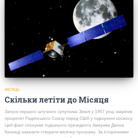
МІСЯЦЬ
Скільки летіти до Місяця
Запуск першого штучного супутника Землі у 1957 році закріпив
пріоритет Радянського Союзу перед США у підкоренні космосу.
Цей факт спонукав тодішнього президента Америки Джона
Кеннеді наказати створити місячну програму. За історичними