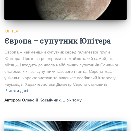
ЮПІТЕР
Європа – супутник Юпітера
Європа – найменший супутник серед галилеєвої групи
Юпітера. Проте за розмірами він майже такий самий, як
Місяць, і входить до числа найбільших супутників Сонячної
системи. Як і всі супутники газового гіганта, Європа має
унікальні характеристики та викликає особливий інтерес у
науковців. Характеристики Діаметр Європи становить
Читати далі…
Автором
Олексій Космічник
,
1 рік
тому