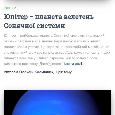
ЮПІТЕР
Юпітер – планета велетень
Сонячної системи
Юпітер – найбільша планета Сонячної системи, гігантський
газовий світ, чия маса значно перевищує масу всіх інших
планет разом узятих. Це справжній гравітаційний магніт нашої
системи, який впливає на рух астероїдів, комет та навіть інших
планет. Саме тому Юпітер отримав ім’я головного бога
римського пантеону. Дослідження
Читати далі…
Автором
Олексій Космічник
,
1 рік
тому