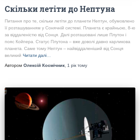
Скільки летіти до Нептуна
Питання про те, скільки летіти до планети Нептун, обумовлено
її розташуванням у Сонячній системі. Планета є крайньою, 8-ю
за віддаленістю від Сонця. Далі розташовані лише Плутон і
пояс Койпера. Статус Плутона – вже доволі давно карликова
планета. Саме тому Нептун – найвіддаленіший від Сонця
великий
Читати далі…
Автором
Олексій Космічник
,
1 рік
тому