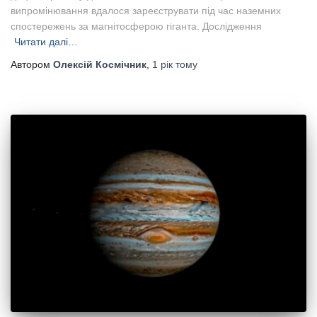
випромінювання вдалося зареєструвати під час наземних
спостережень за магнітосферою гіганта. Дослідження
Читати далі…
Автором
Олексій Космічник
,
1 рік
тому