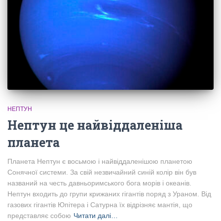
НЕПТУН
Нептун це найвіддаленіша
планета
Планета Нептун є восьмою і найвіддаленішою планетою
Сонячної системи. За свій незвичайний синій колір він був
названий на честь давньоримського бога морів і океанів.
Нептун входить до групи крижаних гігантів поряд з Ураном. Від
газових гігантів Юпітера і Сатурна їх відрізняє мантія, що
представляє собою
Читати далі…