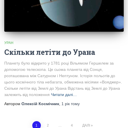
УРАН
Скільки летіти до Урана
Планету було відкрито у 1781 році Вільямом Гершелем за
допомогою телескопа. Це сьома планета від Сонця,
розташована між Сатурном і Нептуном. Історія польотів до
цього космічного тіла небагата, обмежена місіями «Вояджер».
Скільки летіти від Землі до Урана Відстань від Землі до Урана
залежить від положення
Читати далі…
Автором
Олексій Космічник
,
1 рік
тому
1
2
…
4
ДАЛІ