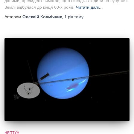
даними, президент вимагав, щоб висадка людини на супутник
Землі відбулася до кінця 60-х років.
Читати далі…
Автором
Олексій Космічник
,
1 рік
тому
НЕПТУН