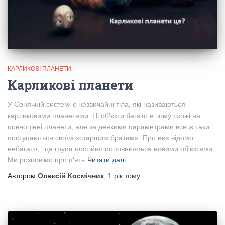
КАРЛИКОВІ ПЛАНЕТИ
Карликові планети
У Сонячній системі є незвичайні тіла, які називаються
карликовими планетами. Ці об’єкти багато в чому схожі на
повноцінні планети, але за деякими параметрами все ж таки
поступаються своїм «старшим братам». Про них відомо
небагато, і ця група постійно поповнюється новими об’єктами.
Ми розповімо про п’ять
Читати далі…
Автором
Олексій Космічник
,
1 рік
тому