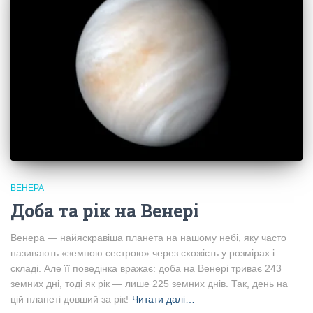
ВЕНЕРА
Доба та рік на Венері
Венера — найяскравіша планета на нашому небі, яку часто
називають «земною сестрою» через схожість у розмірах і
складі. Але її поведінка вражає: доба на Венері триває 243
земних дні, тоді як рік — лише 225 земних днів. Так, день на
цій планеті довший за рік!
Читати далі…