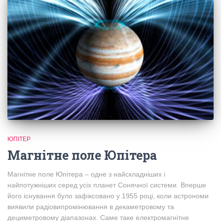
ЮПІТЕР
Магнітне поле Юпітера
Магнітне поле Юпітера – одне з найскладніших і
найпотужніших серед усіх планет Сонячної системи. Вперше
його існування було зафіксовано у 1955 році, коли астрономи
виявили радіовипромінювання в декаметровому та
дециметровому діапазонах. Саме таке електромагнітне