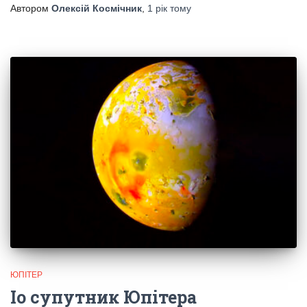
Автором
Олексій Космічник
,
1 рік
тому
ЮПІТЕР
Іо супутник Юпітера