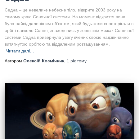
Седна – це невелике небесне тіло, відкрите 2003 року на
самому краю Сонячної системи​. На момент відкриття вона
була найвіддаленішим об’єктом, який будь-коли спостерігали в
орбіті навколо Сонця, знаходячись у зовнішніх межах Сонячної
системи​ Седна привернула увагу вчених своєю надзвичайно
витягнутою орбітою та віддаленим розташуванням,
Читати далі…
Автором
Олексій Космічник
,
1 рік
тому