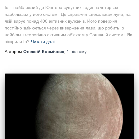
Іо – найближчий до Юпітера супутник і один із чотирьох
найбільших у його системі. Це справжня «пекельна» луна, на
якій вирує понад 400 активних вулканів. Його поверхня
постійно змінюється через виверження лави, що робить Іо
найбільш геологічно активним об’єктом у Сонячній системі. Як
відкрили Іо?
Читати далі…
Автором
Олексій Космічник
,
1 рік
тому